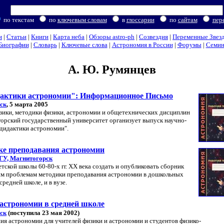
по текстам
по
ключевым словам
в
глоссарии
по
сайтам
пер
и
|
Статьи
|
Книги
|
Карта неба
|
Обзоры astro-ph
|
Созвездия
|
Переменные Звез
Биографии
|
Словарь
|
Ключевые слова
|
Астрономия в России
|
Форумы
|
Семи
А. Ю. Румянцев
актики астрономии": Информационное Письмо
ск
, 5 марта 2005
зики, методики физики, астрономии и общетехнических дисциплин
горский государственный университет организует выпуск научно-
дидактики астрономии".
ике преподавания астрономии
У, Магнитогорск
ской школы 60-80-х гг. ХХ века создать и опубликовать сборник
ным проблемам методики преподавания астрономии в дошкольных
редней школе, и в вузе.
астрономии в средней школе
ск
(поступила 23 мая 2002)
ия астрономии для учителей физики и астрономии и студентов физико-