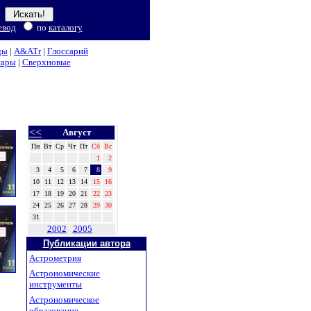
евод
по
каталогу
ды
|
A&ATr
|
Глоссарий
нары
|
Сверхновые
<<
Август
Пн
Вт
Ср
Чт
Пт
Сб
Вс
1
2
3
4
5
6
7
8
9
10
11
12
13
14
15
16
17
18
19
20
21
22
23
24
25
26
27
28
29
30
31
2002
2005
Публикации автора
Астрометрия
Астрономические
инструменты
Астрономическое
образование