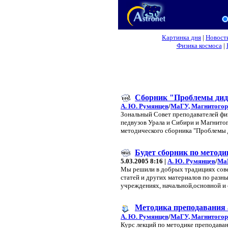
Картинка дня
|
Новост
Физика космоса
|
Сборник "Проблемы дид
А. Ю. Румянцев
/
МаГУ, Магнитогор
Зональный Совет преподавателей фи
педвузов Урала и Сибири и Магнито
методического сборника "Проблемы 
Будет сборник по метод
5.03.2005 8:16 |
А. Ю. Румянцев
/
МаГ
Мы решили в добрых традициях совет
статей и других материалов по раз
учреждениях, начальной,основной и с
Методика преподавания 
А. Ю. Румянцев
/
МаГУ, Магнитогор
Курс лекций по методике преподаван