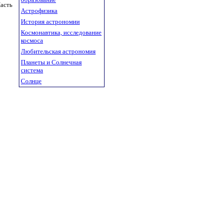
Часть
Астрофизика
История астрономии
Космонавтика, исследование
космоса
Любительская астрономия
Планеты и Солнечная
система
Солнце