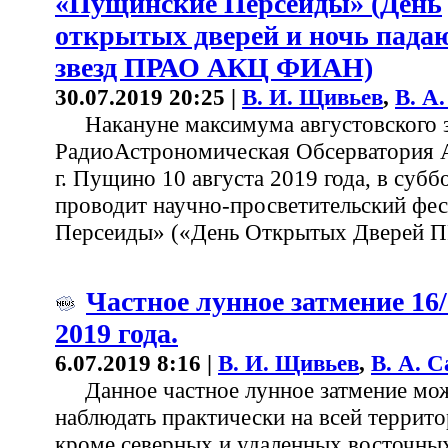
«Пущинские Персеиды» (День
открытых дверей и ночь пад
звезд ПРАО АКЦ ФИАН)
30.07.2019 20:25 |
В. И. Щивьев
,
В. А
Накануне максимума августовского 
РадиоАстрономическая Обсерватория
г. Пущино 10 августа 2019 года, в суббо
проводит научно-просветительский фе
Персеиды» («День Открытых Дверей 
Частное лунное затмение 16
2019 года.
6.07.2019 8:16 |
В. И. Щивьев
,
В. А. 
Данное частное лунное затмение мо
наблюдать практически на всей террито
кроме северных и удаленных восточных