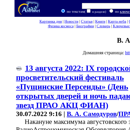
по текстам
по
ключе
(
в разделе)
Картинка дня
|
Новости
|
Статьи
|
Книги
|
Карта неба
|
Физика космоса
|
Биографии
|
Словарь
|
Ключевые 
В. 
Домашняя страница:
ht
13 августа 2022: IX городск
просветительский фестиваль
«Пущинские Персеиды» (День
открытых дверей и ночь пад
звезд ПРАО АКЦ ФИАН)
30.07.2022 9:16 |
В. А. Самодуров
/
ПР
Накануне максимума августовского 
РадиоАстрономическая Обсерватория