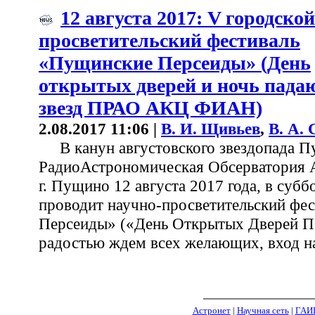
12 августа 2017: V городско
просветительский фестиваль
«Пущинские Персеиды» (День
открытых дверей и ночь пад
звезд ПРАО АКЦ ФИАН)
2.08.2017 11:06 |
В. И. Щивьев
,
В. А.
В канун августовского звездопада П
РадиоАстрономическая Обсерватория
г. Пущино 12 августа 2017 года, в суббо
проводит научно-просветительский фе
Персеиды» («День Открытых Дверей П
радостью ждем всех желающих, вход н
Астронет
|
Научная сеть
|
ГАИ