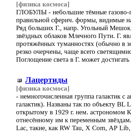
[физика космоса]
ГЛОБУЛЫ - небольшие тёмные газово-п
правильной сферич. формы, видимые на
Ряд больших Г., напр. Угольный Мешок
звёздных облаков Млечного Пути. Г. яв
протяжённых туманностях (обычно в зон
резко очерчены, чаще всего светящими
Поглощение света в Г. может достигать 
Лацертиды
[физика космоса]
- немногочисленная группа галактик с 
галактик). Названы так по объекту BL 
открытому в 1929 г. нем. астрономом 
отнесённому им к переменным звёздам.
Lac, такие, как RW Tau, X Com, АР Lib