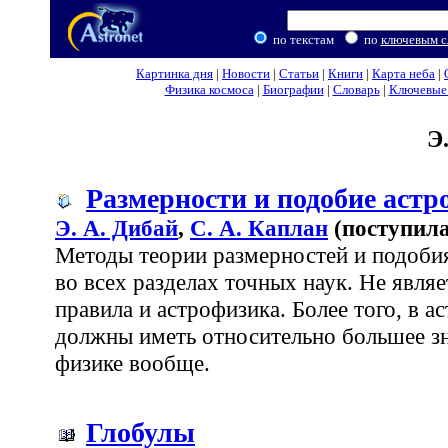
по текстам
по
ключевым с
Картинка дня
|
Новости
|
Статьи
|
Книги
|
Карта неба
|
Физика космоса
|
Биографии
|
Словарь
|
Ключевые 
Э
Размерности и подобие аст
Э. А. Дибай
,
С. А. Каплан
(поступила
Методы теории размерностей и подоби
во всех разделах точных наук. Не явля
правила и астрофизика. Более того, в а
должны иметь относительно большее зн
физике вообще.
Глобулы