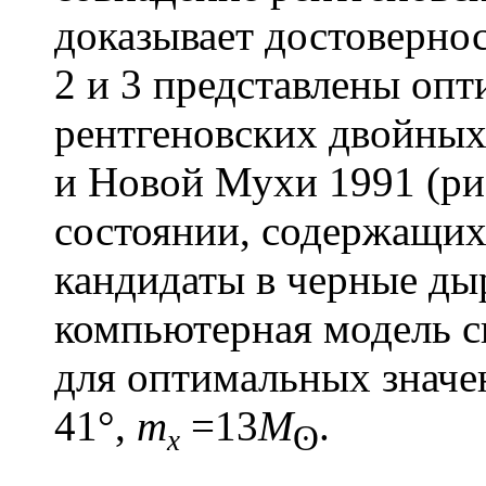
доказывает достовернос
2 и 3 представлены опт
рентгеновских двойных 
и Новой Мухи 1991 (рис
состоянии, содержащих
кандидаты в черные дыр
компьютерная модель 
для оптимальных значе
41°,
m
=13
M
.
ʘ
x