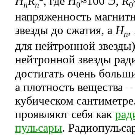
H
R
, где
H
≈100 Э,
R
n
n
0
0
напряженность магнитн
звезды до сжатия, а
H
,
n
для нейтронной звезды)
нейтронной звезды рад
достигать очень больши
а плотность вещества –
кубическом сантиметре
проявляют себя как
рад
пульсары
. Радиопульса