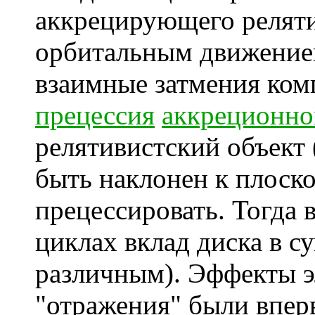
аккрецирующего реляти
орбитальным движением
взаимные затмения комп
прецессия
аккреционно
релятивистский объект
быть наклонен к плоск
прецессировать. Тогда 
циклах вклад диска в с
различным). Эффекты э
"отражения" были впер