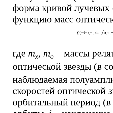
форма кривой лучевых 
функцию масс
оптическ
3
f
(
m
)= (
m
sin
i
)
/(
m
+
o
x
x
где
m
,
m
– массы релят
x
o
оптической звезды (в с
наблюдаемая полуампли
скоростей
оптической зв
орбитальный период (в 