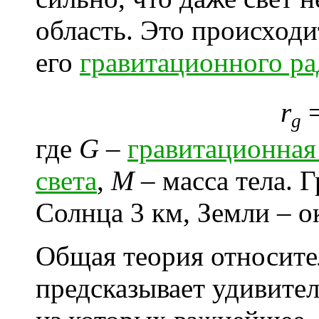
область. Это происходи
его
гравитационного ра
r
g
где
G
–
гравитационная
света
,
M
– масса тела. 
Солнца 3 км, Земли – о
Общая теория относит
предсказывает удивите