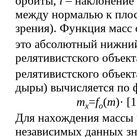
орбиты,
i
– наклонение 
между нормалью к плос
зрения). Функция масс
это абсолютный нижний
релятивистского объек
релятивистского объект
дыры
) вычисляется по
m
=
f
(
m
)· [
x
o
Для нахождения массы
независимых данных зн