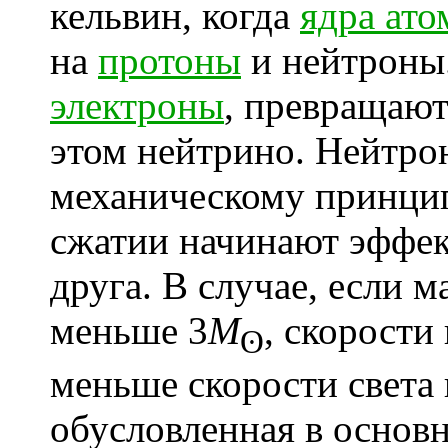
кельвин, когда
ядра ато
на
протоны
и нейтроны
электроны
, превращают
этом нейтрино
. Нейтро
механическому принцип
сжатии начинают эффек
друга. В случае, если 
меньше 3
M
, скорости
ʘ
меньше скорости света 
обусловленная в осно