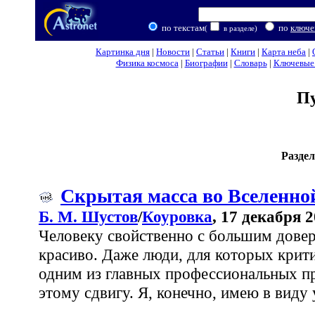
по текстам
по
ключе
(
в разделе)
Картинка дня
|
Новости
|
Статьи
|
Книги
|
Карта неба
|
Физика космоса
|
Биографии
|
Словарь
|
Ключевые 
П
Разде
Скрытая масса во Вселенной
Б. М. Шустов
/
Коуровка
, 17 декабря 
Человеку свойственно с бoльшим довер
красиво. Даже люди, для которых крити
одним из главных профессиональных п
этому сдвигу. Я, конечно, имею в виду 