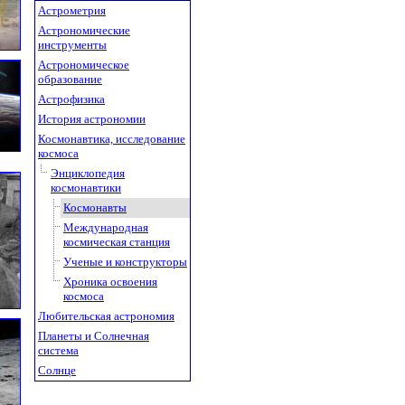
Астрометрия
Астрономические
инструменты
Астрономическое
образование
Астрофизика
История астрономии
Космонавтика, исследование
космоса
Энциклопедия
космонавтики
Космонавты
Международная
космическая станция
Ученые и конструкторы
Хроника освоения
космоса
Любительская астрономия
Планеты и Солнечная
система
Солнце