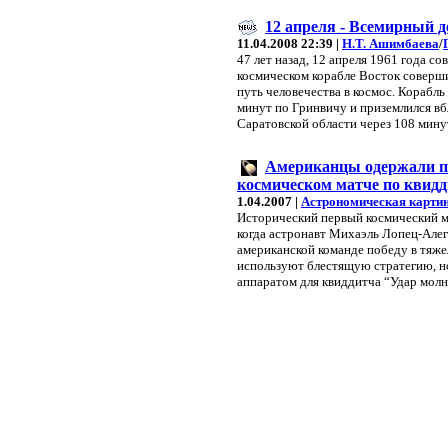
12 апреля - Всемирный д
11.04.2008 22:39 |
Н.Т. Ашимбаева
/
47 лет назад, 12 апреля 1961 года с
космическом корабле Восток соверши
путь человечества в космос. Корабль
минут по Гринвичу и приземлился вб
Саратовской области через 108 мину
Американцы одержали по
космическом матче по квид
1.04.2007 |
Астрономическая картин
Исторический первый космический м
когда астронавт Михаэль Лопец-Алег
американской команде победу в тяже
используют блестящую стратегию,
аппаратом для квиддитча “Удар молн