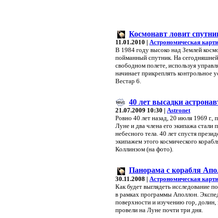
Космонавт ловит спутни
11.01.2010 |
Астрономическая карти
В 1984 году высоко над Землей косм
пойманный спутник. На сегодняшней 
свободном полете, используя управл
начинает прикреплять контрольное 
Вестар 6.
40 лет высадки астронав
21.07.2009 10:30 |
Astronet
Ровно 40 лет назад, 20 июля 1969 г.
Луне и два члена его экипажа стали
небесного тела. 40 лет спустя през
экипажем этого космического кораб
Коллинзом (на фото).
Панорама с корабля Апо
30.11.2008 |
Астрономическая карти
Как будет выглядеть исследование п
в рамках программы Аполлон. Экспе
поверхности и изучению гор, долин
провели на Луне почти три дня.