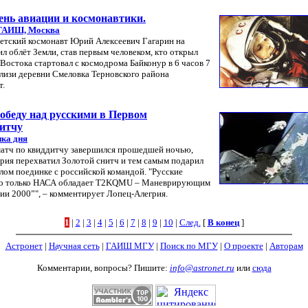
ень авиации и космонавтики.
ГАИШ, Москва
оветский космонавт Юрий Алексеевич Гагарин на
л облёт Земли, став первым человеком, кто открыл
 Востока стартовал с космодрома Байконур в 6 часов 7
лизи деревни Смеловка Терновского района
т.
беду над русскими в Первом
дитчу
ка дня
атч по квиддитчу завершился прошедшей ночью,
рия перехватил Золотой снитч и тем самым подарил
лом поединке с российской командой. "Русские
 но только НАСА обладает T2KQMU – Маневрирующим
ии 2000”", – комментирует Лопец-Алегрия.
1
|
2
|
3
|
4
|
5
|
6
|
7
|
8
|
9
|
10
|
След.
[
В конец
]
Астронет
|
Научная сеть
|
ГАИШ МГУ
|
Поиск по МГУ
|
О проекте
|
Авторам
Комментарии, вопросы? Пишите:
info@astronet.ru
или
сюда