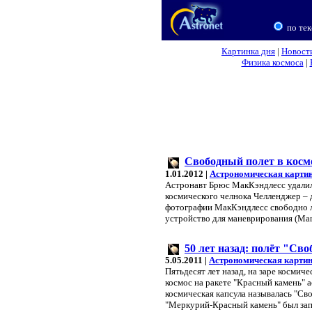
по тек
Картинка дня
|
Новост
Физика космоса
|
Свободный полет в косм
1.01.2012 |
Астрономическая картин
Астронавт Брюс МакКэндлесс удалилс
космического челнока Челленджер – 
фотографии МакКэндлесс свободно ле
устройство для маневрирования (Ma
50 лет назад: полёт "Св
5.05.2011 |
Астрономическая картин
Пятьдесят лет назад, на заре космич
космос на ракете "Красный камень" 
космическая капсула называлась "Сво
"Меркурий-Красный камень" был запу