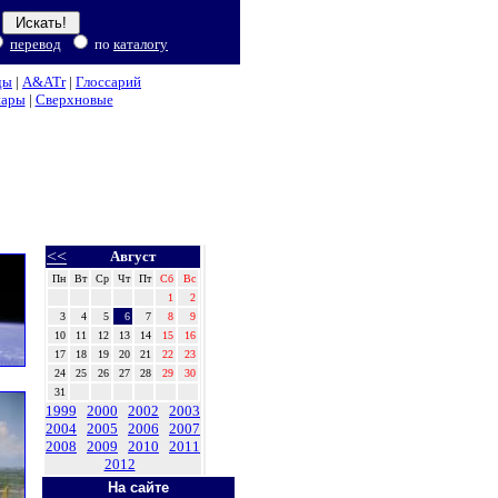
перевод
по
каталогу
ды
|
A&ATr
|
Глоссарий
нары
|
Сверхновые
<<
Август
Пн
Вт
Ср
Чт
Пт
Сб
Вс
1
2
3
4
5
6
7
8
9
10
11
12
13
14
15
16
17
18
19
20
21
22
23
24
25
26
27
28
29
30
31
1999
2000
2002
2003
2004
2005
2006
2007
2008
2009
2010
2011
2012
На сайте