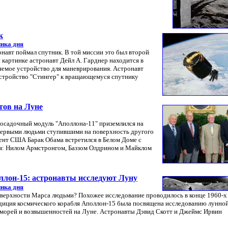
к
нка дня
онавт поймал спутник. В той миссии это был второй
картинке астронавт Дейл А. Гарднер находится в
яемое устройство для маневрирования. Астронавт
устройство "Стингер" к вращающемуся спутнику
тов на Луне
, посадочный модуль "Аполлона-11" приземлился на
 первыми людьми ступившими на поверхность другого
идент США Барак Обама встретился в Белом Доме с
ля: Нилом Армстронгом, Баззом Олдрином и Майклом
ллон-15: астронавты исследуют Луну
нка дня
оверхности Марса людьми? Похожее исследование проводилось в конце 1960-х
диция космического корабля Аполлон-15 была посвящена исследованию лунно
, морей и возвышенностей на Луне. Астронавты Дэвид Скотт и Джеймс Ирвин