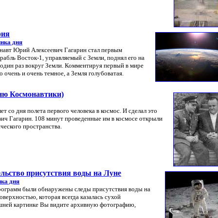
рия
нка дня
онавт Юрий Алексеевич Гагарин стал первым
рабль Восток-1, управляемый с Земли, поднял его на
 один раз вокруг Земли. Комментируя первый в мире
 очень и очень темное, а Земля голубоватая.
Дню Космонавтики)
ет со дня полета первого человека в космос. И сделал это
ич Гагарин. 108 минут проведенные им в космосе открыли
ческого пространства.
ельство присутствия воды на Луне
ка дня
программ были обнаружены следы присутствия воды на
оверхностью, которая всегда казалась сухой
шней картинке Вы видите архивную фотографию,