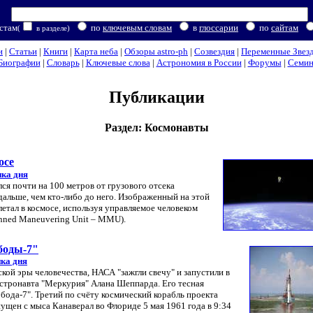
стам
по
ключевым словам
в
глоссарии
по
сайтам
(
в разделе)
и
|
Статьи
|
Книги
|
Карта неба
|
Обзоры astro-ph
|
Созвездия
|
Переменные Звез
Биографии
|
Словарь
|
Ключевые слова
|
Астрономия в России
|
Форумы
|
Семи
Публикации
Раздел: Космонавты
осе
ка дня
я почти на 100 метров от грузового отсека
дальше, чем кто-либо до него. Изображенный на этой
тал в космосе, используя управляемое человеком
nned Maneuvering Unit – MMU).
ободы-7"
ка дня
еской эры человечества, НАСА "зажгли свечу" и запустили в
астронавта "Меркурия" Алана Шеппарда. Его тесная
бода-7". Третий по счёту космический корабль проекта
щен с мыса Канаверал во Флориде 5 мая 1961 года в 9:34