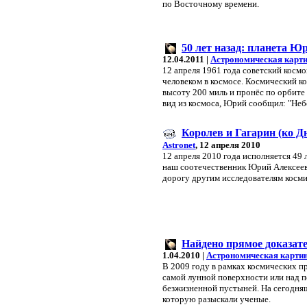
по Восточному времени.
50 лет назад: планета Ю
12.04.2011 |
Астрономическая карти
12 апреля 1961 года советский косм
человеком в космосе. Космический ко
высоту 200 миль и пронёс по орбите
вид из космоса, Юрий сообщил: "Небо
Королев и Гагарин (ко 
Astronet
, 12 апреля 2010
12 апреля 2010 года исполняется 49 л
наш соотечественник Юрий Алексеев
дорогу другим исследователям косми
Найдено прямое доказат
1.04.2010 |
Астрономическая картин
В 2009 году в рамках космических 
самой лунной поверхности или над п
безжизненной пустыней. На сегодня
которую разыскали ученые.