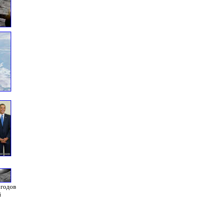
 годов
й