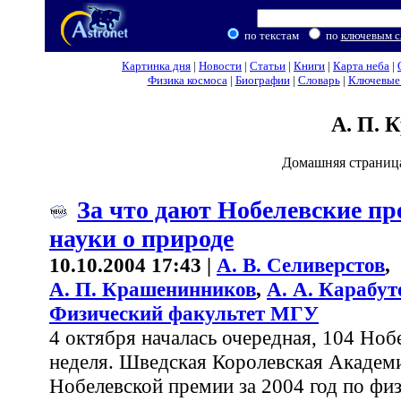
по текстам
по
ключевым с
Картинка дня
|
Новости
|
Статьи
|
Книги
|
Карта неба
|
Физика космоса
|
Биографии
|
Словарь
|
Ключевые 
А. П. 
Домашняя страниц
За что дают Нобелевские пр
науки о природе
10.10.2004 17:43 |
А. В. Селиверстов
,
А. П. Крашенинников
,
А. А. Карабут
Физический факультет МГУ
4 октября началась очередная, 104 Ноб
неделя. Шведская Королевская Академи
Нобелевской премии за 2004 год по фи