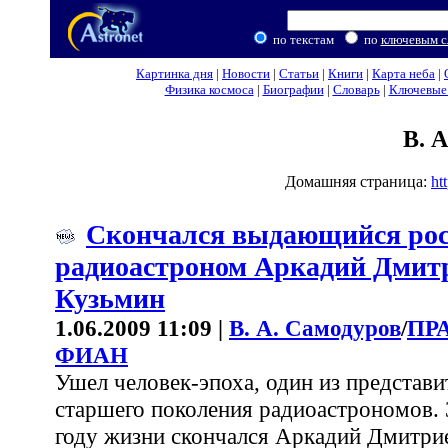
по текстам
по
ключевым с
Картинка дня
|
Новости
|
Статьи
|
Книги
|
Карта неба
|
Физика космоса
|
Биографии
|
Словарь
|
Ключевые 
В. 
Домашняя страница:
ht
Скончался выдающийся ро
радиоастроном Аркадий Дмит
Кузьмин
1.06.2009 11:09 |
В. А. Самодуров
/
ПР
ФИАН
Ушел человек-эпоха, один из представи
старшего поколения радиоастрономов. 
году жизни скончался Аркадий Дмитрие