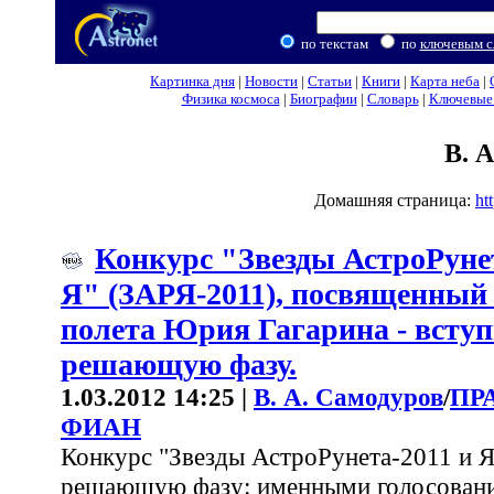
по текстам
по
ключевым с
Картинка дня
|
Новости
|
Статьи
|
Книги
|
Карта неба
|
Физика космоса
|
Биографии
|
Словарь
|
Ключевые 
В. 
Домашняя страница:
ht
Конкурс "Звезды АстроРунет
Я" (ЗАРЯ-2011), посвященный
полета Юрия Гагарина - вступ
решающую фазу.
1.03.2012 14:25 |
В. А. Самодуров
/
ПР
ФИАН
Конкурс "Звезды АстроРунета-2011 и Я
решающую фазу: именными голосовани