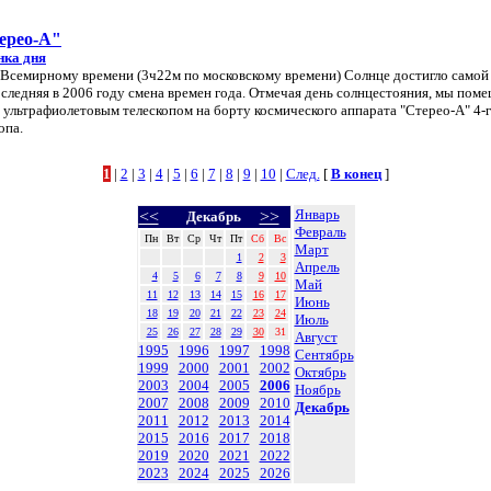
ерео-А"
нка дня
по Всемирному времени (3ч22м по московскому времени) Солнце достигло само
оследняя в 2006 году смена времен года. Отмечая день солнцестояния, мы пом
ультрафиолетовым телескопом на борту космического аппарата "Стерео-А" 4-
опа.
1
|
2
|
3
|
4
|
5
|
6
|
7
|
8
|
9
|
10
|
След.
[
В конец
]
Январь
<<
>>
Декабрь
Февраль
Пн
Вт
Ср
Чт
Пт
Сб
Вс
Март
1
2
3
Апрель
4
5
6
7
8
9
10
Май
11
12
13
14
15
16
17
Июнь
18
19
20
21
22
23
24
Июль
25
26
27
28
29
30
31
Август
1995
1996
1997
1998
Сентябрь
1999
2000
2001
2002
Октябрь
2003
2004
2005
2006
Ноябрь
2007
2008
2009
2010
Декабрь
2011
2012
2013
2014
2015
2016
2017
2018
2019
2020
2021
2022
2023
2024
2025
2026