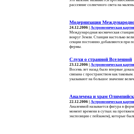
рассеяние солнечного света на мален
Модернизация Международно
24.12.2006 |
Астрономическая карти
Международная космическая станция
вокруг Земли. Станция настолько вели
секции постоянно добавляются при 
фермы.
Слухи о странной Вселенной
23.12.2006 |
Астрономическая карти
Восемь лет назад было впервые доказа
связана с пространством как таковым
указывают на большое значение вели
Аналемма и храм Олимпийско
22.12.2006 |
Астрономическая карти
Аналеммой называется фигура в форм
момент времени в сутках на протяжен
экспозиции с пейзажем), которые были