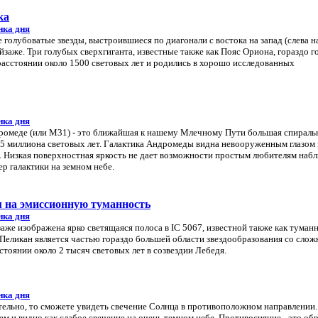
ка
нка дня
 голубоватые звезды, выстроившиеся по диагонали с востока на запад (слева н
заже. Три голубых сверхгиганта, известные также как Пояс Ориона, гораздо г
расстоянии около 1500 световых лет и родились в хорошо исследованных
нка дня
дромеде (или M31) - это ближайшая к нашему Млечному Пути большая спираль
 2.5 миллиона световых лет. Галактика Андромеды видна невооруженным глазом 
. Низкая поверхностная яркость не дает возможности простым любителям наб
р галактики на земном небе.
м на эмиссионную туманность
нка дня
аже изображена ярко светящаяся полоса в IC 5067, известной также как туман
Пеликан является частью гораздо большей области звездообразования со слож
стоянии около 2 тысяч световых лет в созвездии Лебедя.
нка дня
ательно, то сможете увидеть свечение Солнца в противоположном направлении
ем и видно как слабое свечение на очень темном небе. Противосияние - это об