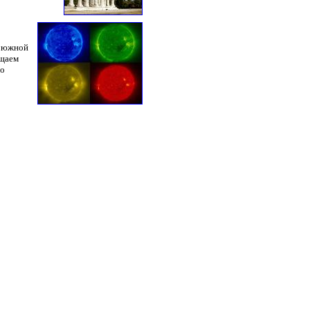
й южной
ещаем
го