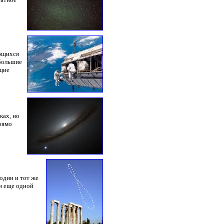
ющихся
 большие
щие
ках, но
рямо
один и тот же
и еще одной