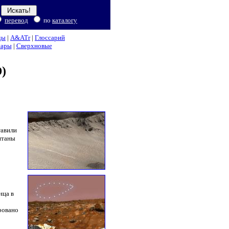
перевод
по
каталогу
ды
|
A&ATr
|
Глоссарий
нары
|
Сверхновые
)
тавили
нтаны
нца в
ровано