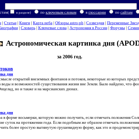
стам
по
ключевым словам
в
глоссарии
по
сайтам
(
в разделе)
и
|
Статьи
|
Книги
|
Карта неба
|
Обзоры astro-ph
|
Созвездия
|
Переменные Звез
Биографии
|
Словарь
|
Ключевые слова
|
Астрономия в России
|
Форумы
|
Семи
Астрономическая картинка дня (APOD
за 2006 год.
отоков
нка дня
мысле открытий внеземных фонтанов и потоков, некоторые из которых предс
в воды и возможностей существования жизни вне Земли. Было найдено, что фо
Энцелад, но и также и на марсианских дюнах.
нка дня
а в форме восьмерки, которую можно получить, если отмечать положения Сол
ние суток на протяжении года. Если подобным же образом отмечать положения
учить более простую вытянутую грушевидную форму, как это и продемонстри