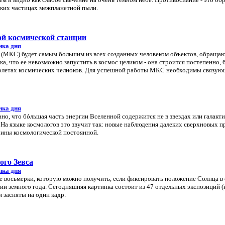
ьких частицах межпланетной пыли.
й космической станции
нка дня
 (МКС) будет самым большим из всех созданных человеком объектов, обраща
ка, что ее невозможно запустить в космос целиком - она строится постепенно,
полетах космических челноков. Для успешной работы МКС необходимы связую
нка дня
но, что бóльшая часть энергии Вселенной содержится не в звездах или галакти
. На языке космологов это звучит так: новые наблюдения далеких сверхновых п
чины космологической постоянной.
го Зевса
нка дня
е восьмерки, которую можно получить, если фиксировать положение Солнца в 
ии земного года. Сегодняшняя картинка состоит из 47 отдельных экспозиций (
 засняты на один кадр.