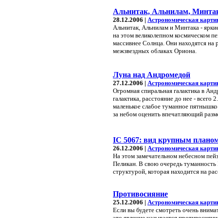
Альнитак, Альнилам, Минта
28.12.2006 |
Астрономическая карти
Альнитак, Альнилам и Минтака - яркие
на этом великолепном космическом пей
массивнее Солнца. Они находятся на 
межзвездных облаках Ориона.
Луна над Андромедой
27.12.2006 |
Астрономическая карти
Огромная спиральная галактика в Ан
галактика, расстояние до нее - всего
маленькое слабое туманное пятнышко
за небом оценить впечатляющий разме
IC 5067: вид крупным плано
26.12.2006 |
Астрономическая карти
На этом замечательном небесном пейз
Пеликан. В свою очередь туманность 
структурой, которая находится на рас
Противосияние
25.12.2006 |
Астрономическая карти
Если вы будете смотреть очень вним
это явление называется противосияни