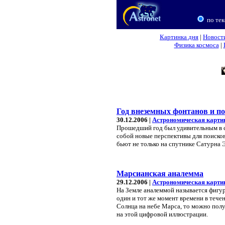
по тек
Картинка дня
|
Новост
Физика космоса
|
Год внеземных фонтанов и п
30.12.2006 |
Астрономическая карти
Прошедший год был удивительным в с
собой новые перспективы для поиско
бьют не только на спутнике Сатурна 
Марсианская аналемма
29.12.2006 |
Астрономическая карти
На Земле аналеммой называется фигур
один и тот же момент времени в тече
Солнца на небе Марса, то можно пол
на этой цифровой иллюстрации.