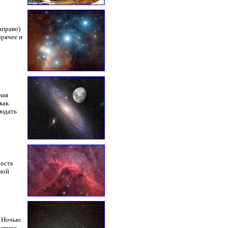
аправо)
орячее и
ная
как
людать
ность
ной
. Ночью
ратное