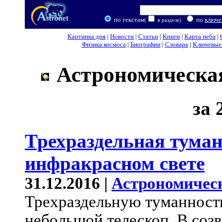
по текстам
по
ключе
(
в разделе)
Картинка дня
|
Новости
|
Статьи
|
Книги
|
Карта неба
|
Физика космоса
|
Биографии
|
Словарь
|
Ключевые 
Астрономическая
за 
Трехраздельная туман
инфракрасном свете
31.12.2016 |
Астрономичес
Трехраздельную туманность
небольшой телескоп. В соз