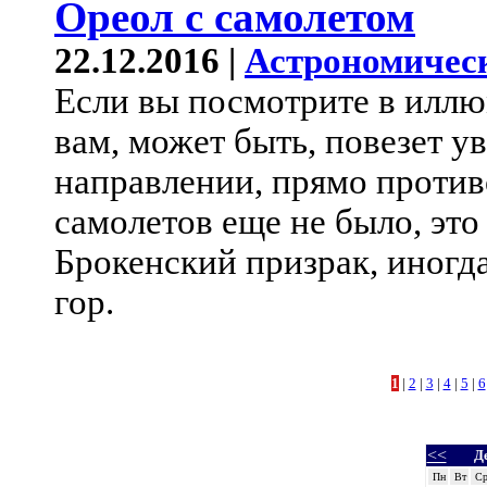
Ореол с самолетом
22.12.2016 |
Астрономичес
Если вы посмотрите в иллю
вам, может быть, повезет ув
направлении, прямо проти
самолетов еще не было, это
Брокенский призрак, иногд
гор.
1
|
2
|
3
|
4
|
5
|
6
<<
Д
Пн
Вт
С