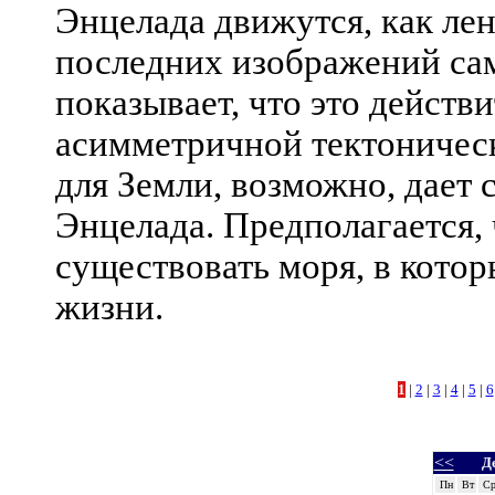
Энцелада движутся, как ле
последних изображений сам
показывает, что это действ
асимметричной тектоническ
для Земли, возможно, дает 
Энцелада. Предполагается,
существовать моря, в котор
жизни.
1
|
2
|
3
|
4
|
5
|
6
<<
Д
Пн
Вт
С