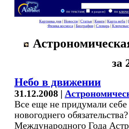
по текстам
по
ключе
(
в разделе)
Картинка дня
|
Новости
|
Статьи
|
Книги
|
Карта неба
|
Физика космоса
|
Биографии
|
Словарь
|
Ключевые 
Астрономическая
за 
Небо в движении
31.12.2008 |
Астрономичес
Все еще не придумали себе
новогоднего обязательства
Международного Года Астр