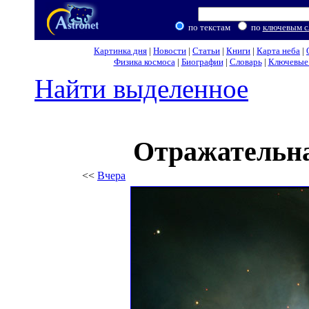
по текстам
по
ключевым с
Картинка дня
|
Новости
|
Статьи
|
Книги
|
Карта неба
|
Физика космоса
|
Биографии
|
Словарь
|
Ключевые 
Найти выделенное
Отражательна
<<
Вчера