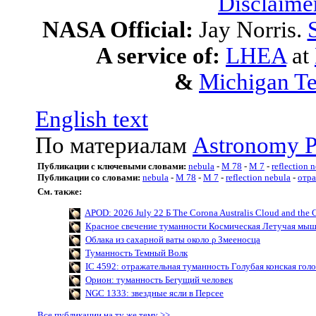
Disclaime
NASA Official:
Jay Norris.
A service of:
LHEA
at
&
Michigan Te
English text
По материалам
Astronomy P
Публикации с ключевыми словами:
nebula
-
M 78
-
M 7
-
reflection 
Публикации со словами:
nebula
-
M 78
-
M 7
-
reflection nebula
-
отр
См. также:
APOD: 2026 July 22 Б The Corona Australis Cloud and the C
Красное свечение туманности Космическая Летучая мы
Облака из сахарной ваты около ρ Змееносца
Туманность Темный Волк
IC 4592: отражательная туманность Голубая конская голо
Орион: туманность Бегущий человек
NGC 1333: звездные ясли в Персее
Все публикации на ту же тему >>