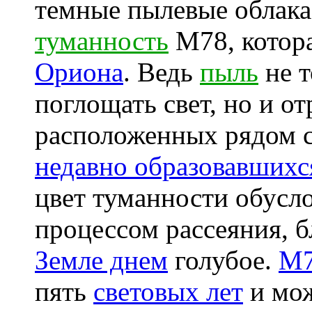
темные пылевые облак
туманность
M78, котора
Ориона
. Ведь
пыль
не т
поглощать свет, но и о
расположенных рядом с
недавно образовавшихс
цвет туманности обусл
процессом рассеяния, 
Земле днем
голубое.
M
пять
световых лет
и мож