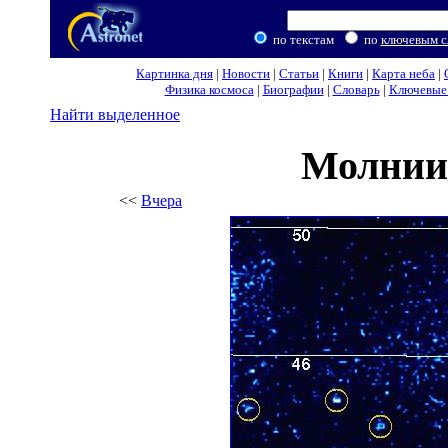
по текстам
по
ключевым с
Картинка дня
|
Новости
|
Статьи
|
Книги
|
Карта неба
|
Физика космоса
|
Биографии
|
Словарь
|
Ключевые 
Найти выделенное
Молнии
<<
Вчера