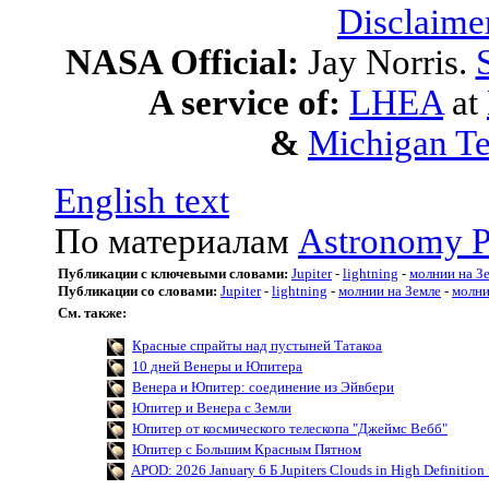
Disclaime
NASA Official:
Jay Norris.
A service of:
LHEA
at
&
Michigan Te
English text
По материалам
Astronomy P
Публикации с ключевыми словами:
Jupiter
-
lightning
-
молнии на З
Публикации со словами:
Jupiter
-
lightning
-
молнии на Земле
-
молн
См. также:
Красные спрайты над пустыней Татакоа
10 дней Венеры и Юпитера
Венера и Юпитер: соединение из Эйвбери
Юпитер и Венера с Земли
Юпитер от космического телескопа "Джеймс Вебб"
Юпитер с Большим Красным Пятном
APOD: 2026 January 6 Б Jupiters Clouds in High Definition