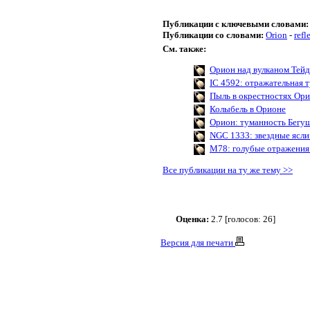
Публикации с ключевыми словами:
Публикации со словами:
Orion
-
refl
См. также:
Орион над вулканом Тейд
IC 4592: отражательная 
Пыль в окрестностях Ори
Колыбель в Орионе
Орион: туманность Бегу
NGC 1333: звездные ясли
M78: голубые отражения
Все публикации на ту же тему >>
Оценка:
2.7 [голосов: 26]
Версия для печати