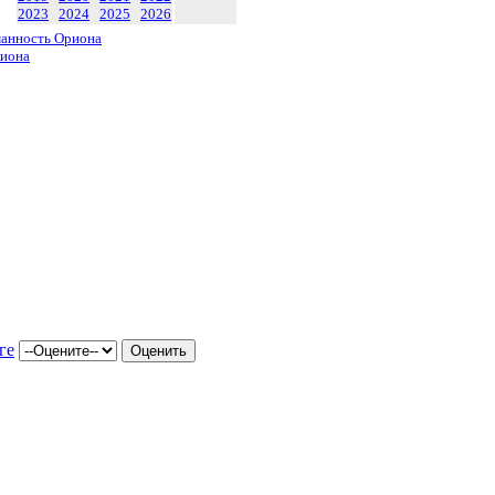
2023
2024
2025
2026
анность Ориона
риона
ге