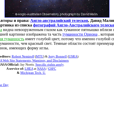
вторы и права:
Англо-австралийский телескоп
, Давид Мали
ртинка из списка
фотографий Англо-Австралийского телеск
а
видна невооруженным глазом как туманное пятнышко вблизи 
шней картинке изображена та часть
туманности Ориона
, которая
ая туманность
имеет голубой цвет, потому что именно голубой с
туманности, чем красный свет. Темные области состоят преимущ
инок, имеющих форму иглы.
editors:
Robert Nemiroff
(
MTU
) &
Jerry Bonnell
(
USRA
)
 Web Site Statements, Warnings, and Disclaimers
ASA Official:
Jay Norris.
Specific rights apply
.
A service of:
LHEA
at
NASA
/
GSFC
&
Michigan Tech. U.
he Day