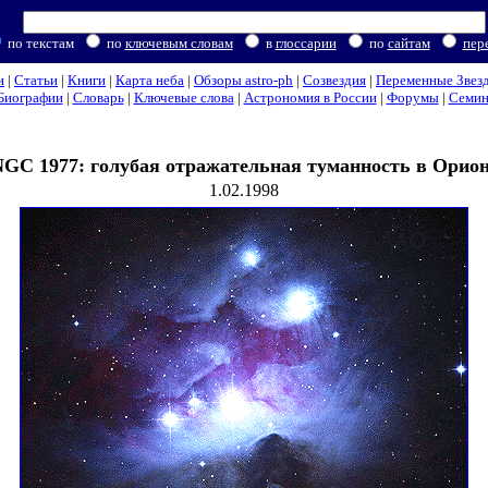
по текстам
по
ключевым словам
в
глоссарии
по
сайтам
пер
и
|
Статьи
|
Книги
|
Карта неба
|
Обзоры astro-ph
|
Созвездия
|
Переменные Звез
Биографии
|
Словарь
|
Ключевые слова
|
Астрономия в России
|
Форумы
|
Семи
GC 1977: голубая отражательная туманность в Орио
1.02.1998