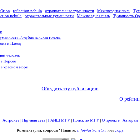
Orion
-
reflection nebula
-
отражательные туманности
-
Межзвездная пыль
-
Тум
ection nebula
-
отражательные туманности
-
Межзвездная пыль
-
Туманность О
е
туманность Голубая конская голова
она и Плеяд
щий человек
 в Персее
 в красном море
Обсудить эту публикацию
О рейтин
Астронет
|
Научная сеть
|
ГАИШ МГУ
|
Поиск по МГУ
|
О проекте
|
Авторам
Комментарии, вопросы? Пишите:
info@astronet.ru
или
сюда