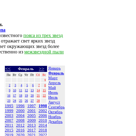
н.
опа
известного
пояса из трех звезд
 отражает свет ярких звезд
вет окружающих звезд более
ественно из
межзвездной пыли
Январь
<<
>>
Февраль
Февраль
Пн
Вт
Ср
Чт
Пт
Сб
Вс
Март
1
Апрель
2
3
4
5
6
7
8
Май
9
10
11
12
13
14
15
Июнь
16
17
18
19
20
21
22
Июль
23
24
25
26
27
28
Август
1995
1996
1997
1998
Сентябрь
1999
2000
2001
2002
Октябрь
2003
2004
2005
2006
Ноябрь
2007
2008
2009
2010
Декабрь
2011
2012
2013
2014
2015
2016
2017
2018
2019
2020
2021
2022