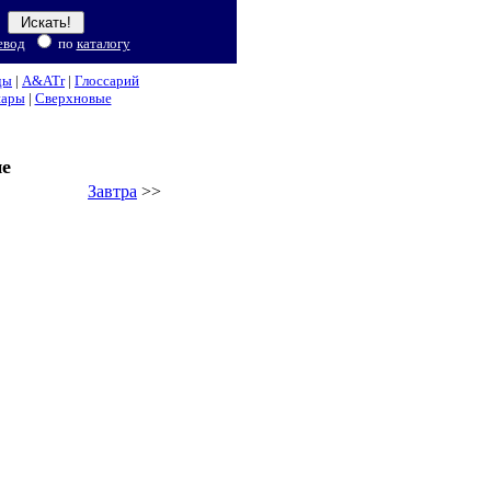
евод
по
каталогу
ды
|
A&ATr
|
Глоссарий
нары
|
Сверхновые
не
Завтра
>>