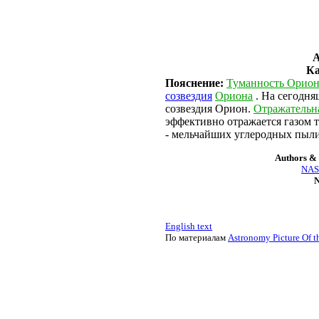
А
Ка
Пояснение:
Туманность Орион
созвездия
Ориона
. На сегодня
созвездия Орион.
Отражательн
эффективно отражается газом 
- мельчайших углеродных пыл
Authors & 
NASA
N
English text
По материалам
Astronomy Picture Of t