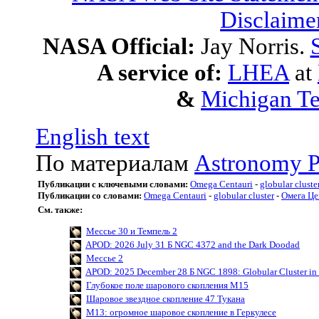
Disclaime
NASA Official:
Jay Norris.
A service of:
LHEA
at
&
Michigan Te
English text
По материалам
Astronomy P
Публикации с ключевыми словами:
Omega Centauri
-
globular cluste
Публикации со словами:
Omega Centauri
-
globular cluster
-
Омега Це
См. также:
Мессье 30 и Темпель 2
APOD: 2026 July 31 Б NGC 4372 and the Dark Doodad
Мессье 2
APOD: 2025 December 28 Б NGC 1898: Globular Cluster in 
Глубокое поле шарового скопления M15
Шаровое звездное скопление 47 Тукана
M13: огромное шаровое скопление в Геркулесе