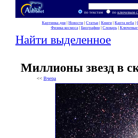
по текстам
по
ключевым с
Картинка дня
|
Новости
|
Статьи
|
Книги
|
Карта неба
|
Физика космоса
|
Биографии
|
Словарь
|
Ключевые 
Найти выделенное
Миллионы звезд в с
<<
Вчера