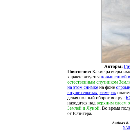
Авторы:
Гр
Пояснение:
Какие размеры им
характеризуется
повышенной в
естественным спутником Земл
на этом снимке
на фоне
огром
внушительных размерах
планет
делая полный оборот вокруг
Ю
находится над
верхним слоем 
Землей и Луной
. Во время по
от Юпитера.
Authors & 
NASA