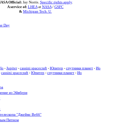
ASA Official:
Jay Norris.
Specific rights apply
.
A service of:
LHEA
at
NASA
/
GSFC
&
Michigan Tech. U.
he Day
Io
-
Jupiter
-
cassini spacecraft
-
Юпитер
-
спутники планет
-
Ио
-
cassini spacecraft
-
Юпитер
-
спутники планет
-
Ио
ра
нение из Эйвбери
и
х
телескопа "Джеймс Вебб"
ным Пятном