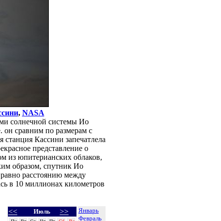
ссини
,
NASA
ми солнечной системы Ио
е. он сравним по размерам с
я станция Кассини запечатлела
рекрасное представление о
ом из юпитерианских облаков,
аким образом, спутник Ио
 равно расстоянию между
сь в 10 миллионах километров
Январь
<<
>>
Июль
Февраль