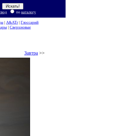
евод
по
каталогу
ды
|
A&ATr
|
Глоссарий
нары
|
Сверхновые
Завтра
>>