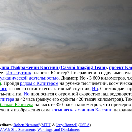
уппа Изображений Кассини (Cassini Imaging Team)
,
проект Ка
еет
Ио, спутник
планеты Юпитер? По сравнению с другими тела
улканической деятельностью
. Диаметр Ио - 3 600 километров, т.
и
. Пройдя
рядом с Юпитером
на рубеже тысячелетий, космическа
ного
газового гиганта его активный спутник,
Ио
. Снимок дает п
ы-гиганта.
Ио
проносится с огромной скоростью над водоворот
питера
за 42 часа (радиус его орбиты 420 тысяч километров). Т
облаков Юпитера
на высоте 350 тысяч километров, что примерно
лучения изображения сама
космическая станция Кассини
находила
editors:
Robert Nemiroff
(
MTU
) &
Jerry Bonnell
(
USRA
)
 Web Site Statements, Warnings, and Disclaimers