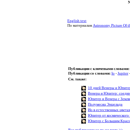
N
English text
По материалам
Astronomy Picture Of t
Публикации с ключевыми словами:
Публикации со словами:
Io
-
Jupiter
См. также:
10 дней Венеры и Юпите
Венера и Юпитер: соеди
Юпитер и Венера с Земл
Полумесяц Энцелада
Ио в естественных цвета
Юпитер от космического 
Юпитер с Большим Крас
Все публикации на ту же тему >>