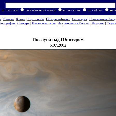
по текстам
по
ключевым словам
в
глоссарии
по
сайтам
пер
и
|
Статьи
|
Книги
|
Карта неба
|
Обзоры astro-ph
|
Созвездия
|
Переменные Звез
Биографии
|
Словарь
|
Ключевые слова
|
Астрономия в России
|
Форумы
|
Семи
Ио: луна над Юпитером
6.07.2002