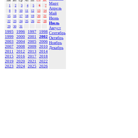
Пн
Вт
Ср
Чт
Пт
Сб
Вс
Март
1
2
3
4
5
6
7
Апрель
8
9
10
11
12
13
14
Май
15
16
17
18
19
20
21
Июнь
22
23
24
25
26
27
28
Июль
29
30
31
Август
1995
1996
1997
1998
Сентябрь
1999
2000
2001
2002
Октябрь
2003
2004
2005
2006
Ноябрь
2007
2008
2009
2010
Декабрь
2011
2012
2013
2014
2015
2016
2017
2018
2019
2020
2021
2022
2023
2024
2025
2026