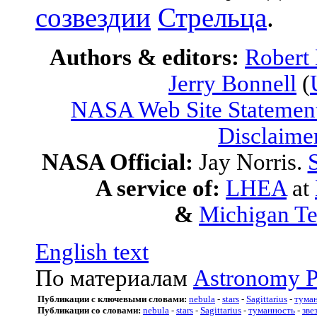
созвездии
Стрельца
.
Authors & editors:
Robert
Jerry Bonnell
(
NASA Web Site Statement
Disclaime
NASA Official:
Jay Norris.
S
A service of:
LHEA
at
&
Michigan Te
English text
По материалам
Astronomy P
Публикации с ключевыми словами:
nebula
-
stars
-
Sagittarius
-
тума
Публикации со словами:
nebula
-
stars
-
Sagittarius
-
туманность
-
зве