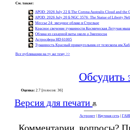
См. также:
APOD: 2026 July 22 Б The Corona Australis Cloud and the C
APOD: 2026 July 20 Б NGC 3576: The Statue of Liberty Ne
Мессье 24: звездное облако в Стрельце
Красное свечение туманности Космическая Летучая мы
Облака из сахарной ваты около ρ Змееносца
Астросфера HD 61005
Туманность Красный прямоугольник от телескопа им.Хаб
Все публикации на ту же тему >>
Обсудить 
Оценка:
2.7 [голосов: 36]
Версия для печати
Астронет
|
Научная сеть
|
ГАИ
Комментарии, вопросы? 