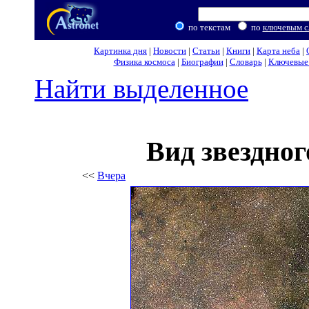
по текстам
по
ключевым с
Картинка дня
|
Новости
|
Статьи
|
Книги
|
Карта неба
|
Физика космоса
|
Биографии
|
Словарь
|
Ключевые 
Найти выделенное
Вид звездног
<<
Вчера