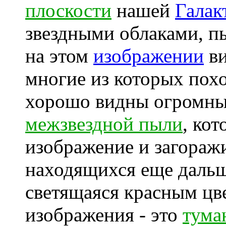
плоскости
нашей
Галак
звездными облаками, пы
на этом
изображении
ви
многие из которых пох
хорошо видны огромны
межзвездной пыли
, ко
изображение и загоражи
находящихся еще даль
светящаяся красным цве
изображения - это
тума