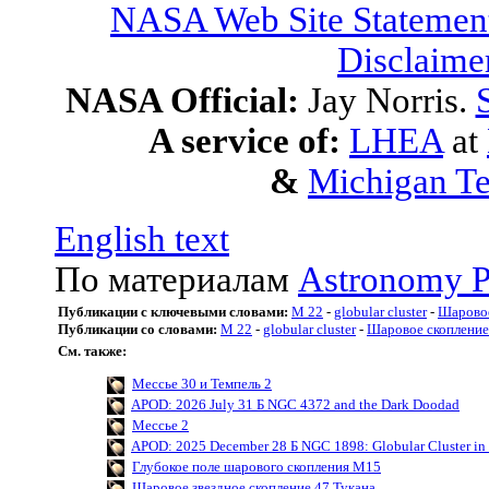
NASA Web Site Statement
Disclaime
NASA Official:
Jay Norris.
A service of:
LHEA
at
&
Michigan Te
English text
По материалам
Astronomy P
Публикации с ключевыми словами:
M 22
-
globular cluster
-
Шаровое
Публикации со словами:
M 22
-
globular cluster
-
Шаровое скопление
См. также:
Мессье 30 и Темпель 2
APOD: 2026 July 31 Б NGC 4372 and the Dark Doodad
Мессье 2
APOD: 2025 December 28 Б NGC 1898: Globular Cluster in 
Глубокое поле шарового скопления M15
Шаровое звездное скопление 47 Тукана