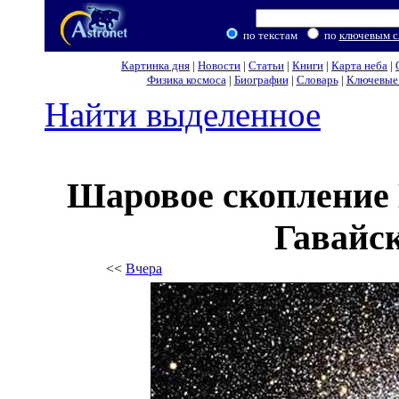
по текстам
по
ключевым с
Картинка дня
|
Новости
|
Статьи
|
Книги
|
Карта неба
|
Физика космоса
|
Биографии
|
Словарь
|
Ключевые 
Найти выделенное
Шаровое скопление
Гавайс
<<
Вчера