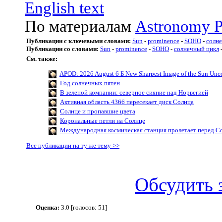
English text
По материалам
Astronomy P
Публикации с ключевыми словами:
Sun
-
prominence
-
SOHO
-
солн
Публикации со словами:
Sun
-
prominence
-
SOHO
-
солнечный цикл
См. также:
APOD: 2026 August 6 Б New Sharpest Image of the Sun Uncov
Год солнечных пятен
В зеленой компании: северное сияние над Норвегией
Активная область 4366 пересекает диск Солнца
Солнце и пропавшие цвета
Корональные петли на Солнце
Международная космическая станция пролетает перед С
Все публикации на ту же тему >>
Обсудить 
Оценка:
3.0 [голосов: 51]