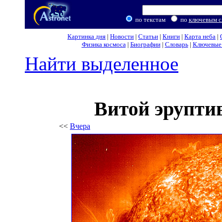
по текстам
по
ключевым с
Картинка дня
|
Новости
|
Статьи
|
Книги
|
Карта неба
|
Физика космоса
|
Биографии
|
Словарь
|
Ключевые 
Найти выделенное
Витой эрупти
<<
Вчера