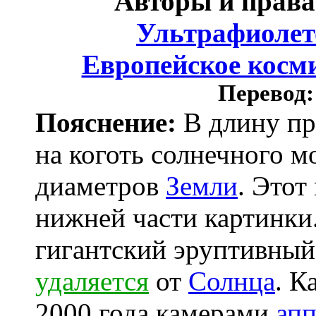
Авторы и прав
Ультрафиолет
Европейское косми
Перевод:
Пояснение:
В длину пр
на коготь солнечного м
диаметров
Земли
. Этот
нижней части картинки.
гигантский эруптивный
удаляется
от
Солнца
. К
2000 года камерами
ап