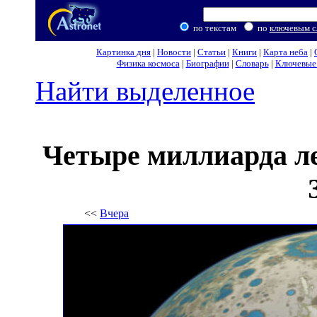
по текстам
по
ключевым с
Картинка дня
|
Новости
|
Статьи
|
Книги
|
Карта неба
|
Физика космоса
|
Биографии
|
Словарь
|
Ключевые 
Найти выделенное
Четыре миллиарда ле
<<
Вчера