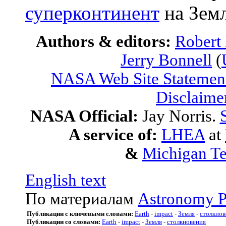
суперконтинент
на Земл
Authors & editors:
Robert
Jerry Bonnell
(
NASA Web Site Statement
Disclaime
NASA Official:
Jay Norris.
A service of:
LHEA
at
&
Michigan Te
English text
По материалам
Astronomy P
Публикации с ключевыми словами:
Earth
-
impact
-
Земля
-
столкнов
Публикации со словами:
Earth
-
impact
-
Земля
-
столкновения