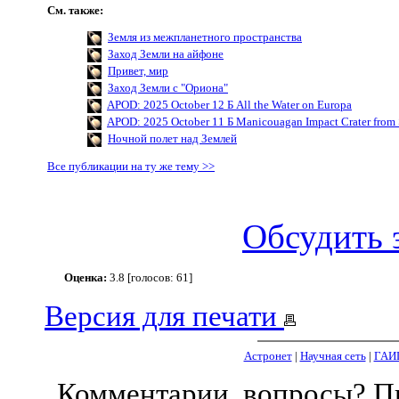
См. также:
Земля из межпланетного пространства
Заход Земли на айфоне
Привет, мир
Заход Земли с "Ориона"
APOD: 2025 October 12 Б All the Water on Europa
APOD: 2025 October 11 Б Manicouagan Impact Crater from
Ночной полет над Землей
Все публикации на ту же тему >>
Обсудить 
Оценка:
3.8 [голосов: 61]
Версия для печати
Астронет
|
Научная сеть
|
ГАИ
Комментарии, вопросы? 