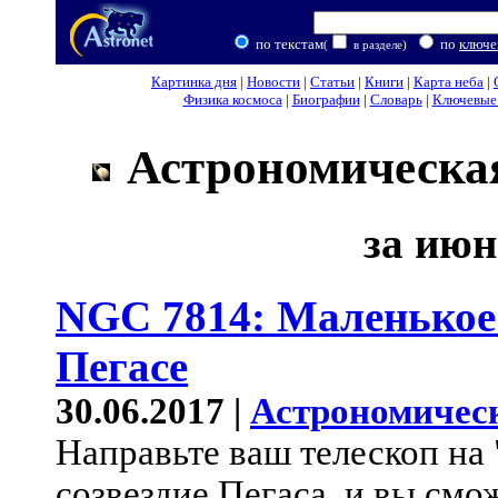
по текстам
по
ключе
(
в разделе)
Картинка дня
|
Новости
|
Статьи
|
Книги
|
Карта неба
|
Физика космоса
|
Биографии
|
Словарь
|
Ключевые 
Астрономическая
за июн
NGC 7814: Маленькое
Пегасе
30.06.2017 |
Астрономичес
Направьте ваш телескоп на
созвездие Пегаса, и вы смож