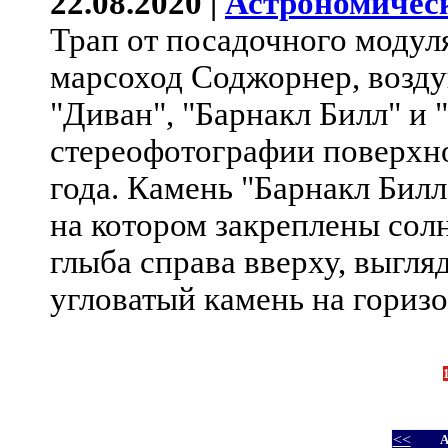
22.08.2020 |
Астрономичес
Трап от посадочного модул
марсоход Соджорнер, возд
"Диван", "Барнакл Билл" и 
стереофотографии поверхно
года. Камень "Барнакл Билл
на котором закреплены сол
глыба справа вверху, выгл
угловатый камень на горизо
<<
А