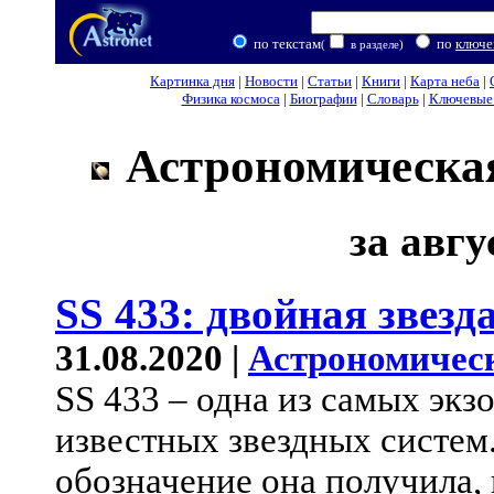
по текстам
по
ключе
(
в разделе)
Картинка дня
|
Новости
|
Статьи
|
Книги
|
Карта неба
|
Физика космоса
|
Биографии
|
Словарь
|
Ключевые 
Астрономическая
за авгу
SS 433: двойная звезд
31.08.2020 |
Астрономичес
SS 433 – одна из самых экз
известных звездных систем
обозначение она получила, 