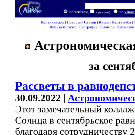
по текстам
по
ключе
(
в разделе)
Картинка дня
|
Новости
|
Статьи
|
Книги
|
Карта неба
|
Физика космоса
|
Биографии
|
Словарь
|
Ключевые 
Астрономическая
за сентя
Рассветы в равноденс
30.09.2022 |
Астрономичес
Этот замечательный коллаж
Солнца в сентябрьское равн
благодаря сотрудничеству 2