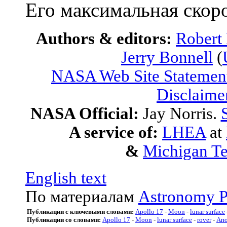
Его максимальная скоро
Authors & editors:
Robert
Jerry Bonnell
(
NASA Web Site Statement
Disclaime
NASA Official:
Jay Norris.
A service of:
LHEA
at
&
Michigan Te
English text
По материалам
Astronomy P
Публикации с ключевыми словами:
Apollo 17
-
Moon
-
lunar surface
Публикации со словами:
Apollo 17
-
Moon
-
lunar surface
-
rover
-
Апо