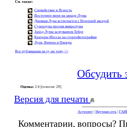
См. также:
Спокойствие и Ясность
Восточное море на западе Луны
Дневная Луна встречается с Вечерней звездой
Суперлуна против микролуны
Заход Луны за вулканом Тейде
Кратеры Мессье на стереофотографии
Луна, Венера и Плеяды
Все публикации на ту же тему >>
Обсудить 
Оценка:
2.6 [голосов: 29]
Версия для печати
Астронет
|
Научная сеть
|
ГАИ
Комментарии, вопросы? 