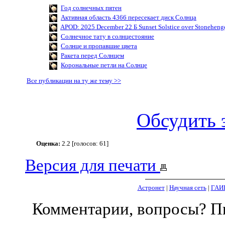
Год солнечных пятен
Активная область 4366 пересекает диск Солнца
APOD: 2025 December 22 Б Sunset Solstice over Stoneheng
Солнечное тату в солнцестояние
Солнце и пропавшие цвета
Ракета перед Солнцем
Корональные петли на Солнце
Все публикации на ту же тему >>
Обсудить 
Оценка:
2.2 [голосов: 61]
Версия для печати
Астронет
|
Научная сеть
|
ГАИ
Комментарии, вопросы? 