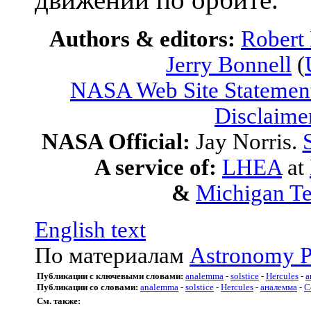
Authors & editors:
Robert
Jerry Bonnell
(
NASA Web Site Statement
Disclaime
NASA Official:
Jay Norris.
A service of:
LHEA
at
&
Michigan Te
English text
По материалам
Astronomy P
Публикации с ключевыми словами:
analemma
-
solstice
-
Hercules
-
а
Публикации со словами:
analemma
-
solstice
-
Hercules
-
аналемма
-
С
См. также: