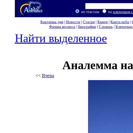
по текстам
по
ключевым с
Картинка дня
|
Новости
|
Статьи
|
Книги
|
Карта неба
|
Физика космоса
|
Биографии
|
Словарь
|
Ключевые 
Найти выделенное
Аналемма на
<<
Вчера