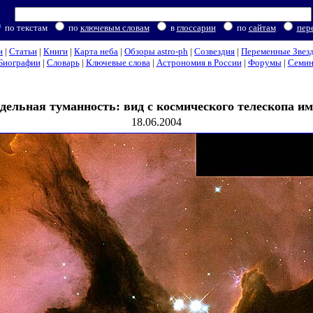
по текстам
по
ключевым словам
в
глоссарии
по
сайтам
пер
и
|
Статьи
|
Книги
|
Карта неба
|
Обзоры astro-ph
|
Созвездия
|
Переменные Звез
Биографии
|
Словарь
|
Ключевые слова
|
Астрономия в России
|
Форумы
|
Семи
дельная туманность: вид с космического телескопа и
18.06.2004