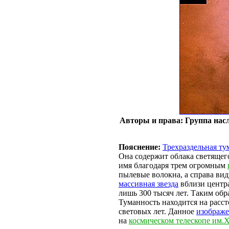
Авторы и права: Группа насл
Пояснение:
Трехраздельная ту
Она содержит облака светящег
имя благодаря трем огромным
пылевые волокна, а справа ви
массивная звезда
вблизи центра
лишь 300 тысяч лет. Таким обр
Туманность находится на расс
световых лет. Данное
изображ
на
космическом телескопе им.