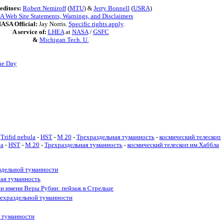
editors:
Robert Nemiroff
(
MTU
) &
Jerry Bonnell
(
USRA
)
 Web Site Statements, Warnings, and Disclaimers
ASA Official:
Jay Norris.
Specific rights apply
.
A service of:
LHEA
at
NASA
/
GSFC
&
Michigan Tech. U.
he Day
Trifid nebula
-
HST
-
M 20
-
Трехраздельная туманность
-
космический телескоп
la
-
HST
-
M 20
-
Трехраздельная туманность
-
космический телескоп им.Хаббла
здельной туманности
ная туманность
и имени Веры Рубин: пейзаж в Стрельце
Трехраздельной туманности
й туманности