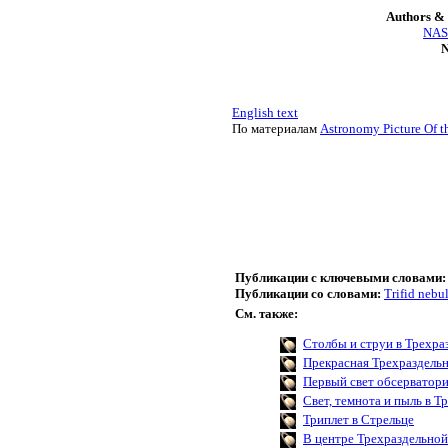
Authors & 
NASA
N
English text
По материалам
Astronomy Picture Of t
Публикации с ключевыми словами:
Публикации со словами:
Trifid nebu
См. также:
Столбы и струи в Трехра
Прекрасная Трехраздель
Первый свет обсерватори
Свет, темнота и пыль в 
Триплет в Стрельце
В центре Трехраздельно