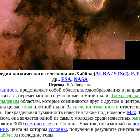
едия космического телескопа им.Хаббла (
AURA
/
STScI
),
F. Y
др.,
ESA
,
NASA
Перевод:
Н.А.Липунова
манность
представляет собой область звездообразования в напра
ося газа, перемешанного с участками темной пыли.
Трехраздельн
пылевым
областям, которые соединяются друг с другом в центр
дны целые
горы
плотной пыли. За
свечение туманности
ответств
. Трехраздельная туманность известна также под номером
M20
.
азом, она является одной из самых молодых среди известных
эми
тоянии 9000
световых лет
от Солнца. Участок, показанный на
рис
ение
, цвета на котором
условны
, получено в результате синтеза 
Хаббла
за последние годы.