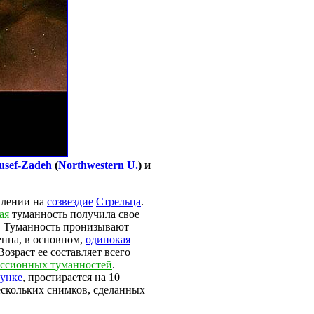
usef-Zadeh
(
Northwestern U.
) и
влении на
созвездие
Стрельца
.
ая
туманность получила свое
е. Туманность пронизывают
енна, в основном,
одинокая
 Возраст ее составляет всего
ссионных туманностей
.
унке
, простирается на 10
нескольких снимков, сделанных