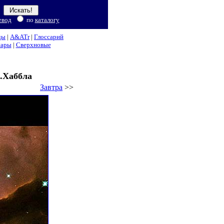
евод
по
каталогу
ды
|
A&ATr
|
Глоссарий
нары
|
Сверхновые
м.Хаббла
Завтра
>>