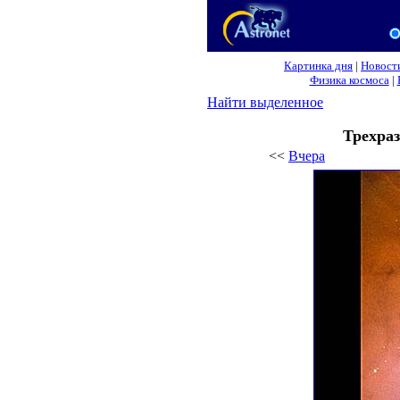
Картинка дня
|
Новост
Физика космоса
|
Найти выделенное
Трехраз
<<
Вчера