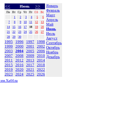
Январь
<<
>>
Июнь
Февраль
Пн
Вт
Ср
Чт
Пт
Сб
Вс
Март
1
2
3
4
5
6
Апрель
7
8
9
10
11
12
13
Май
14
15
16
17
18
19
20
Июнь
21
22
23
24
25
26
27
Июль
28
29
30
Август
1995
1996
1997
1998
Сентябрь
1999
2000
2001
2002
Октябрь
2003
2004
2005
2006
Ноябрь
2007
2008
2009
2010
Декабрь
2011
2012
2013
2014
2015
2016
2017
2018
2019
2020
2021
2022
2023
2024
2025
2026
 им.Хаббла