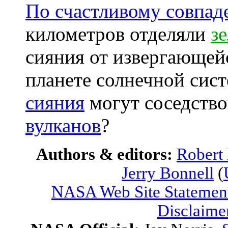
По счастливому совпа
километров отделяли
з
сияния от извергающе
планете солнечной сис
сияния
могут соседство
вулканов
?
Authors & editors:
Robert
Jerry Bonnell
(
NASA Web Site Statement
Disclaime