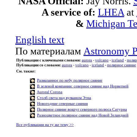
NASA Official:
Jay Norris.
A service of:
LHEA
at
&
Michigan Te
English text
По материалам
Astronomy P
Публикации с ключевыми словами:
aurora
-
volcano
-
iceland
-
поляр
Публикации со словами:
aurora
-
volcano
-
iceland
-
полярное сияние
См. также:
Размазанное по небу полярное сияние
В зеленой компании: северное сияние над Норвегией
Auroral Corona
Столб света над вулканом Этна
Новогодние северные сияния
Полярное сияние вокруг северного полюса Сатурна
Разноцветное полярное сияние над Новой Зеландией
Все публикации на ту же тему >>