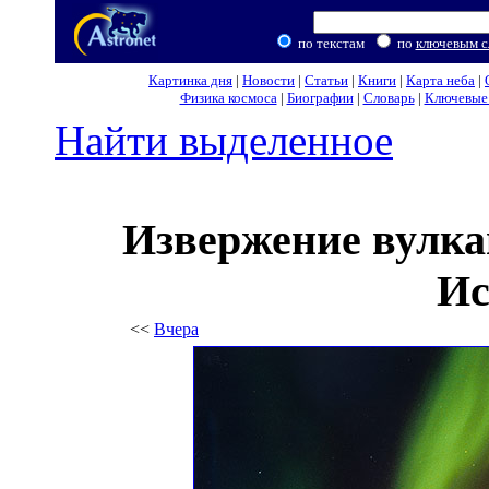
по текстам
по
ключевым с
Картинка дня
|
Новости
|
Статьи
|
Книги
|
Карта неба
|
Физика космоса
|
Биографии
|
Словарь
|
Ключевые 
Найти выделенное
Извержение вулка
Ис
<<
Вчера